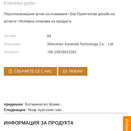
Ключови думи :
Персонализирани кутии за опаковане
/
Еко-Приятелски дизайн на
кутиите
/
Релефна опаковка на продукта
Хитове :
64
Компания :
Shenzhen Xunenda Technology Co.，Ltd.
Телефон :
+86 15818622391
СВЪРЖЕТЕ СЕ С НАС
ЛЮБИМ
предишен
:
Ботаническо блаже...
Следващия
:
Ноар луксозен чан...
ИНФОРМАЦИЯ ЗА ПРОДУКТА