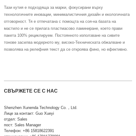
Тази кутия е подходяща за марки, фокусирани върху
технологичните иновации, минималистичния дизайн и екологичната
отговорност. Тя е отпечатана с помощта на соя-на базата на
мастило и не се прилага пластмасово ламиниране, което прави
пакета 100% рециклируем. Постоянното използване на сивите
тонове засилва модерното му, високо-Техническата обжалване и
позволява на релефния текст да се откроява фино, но ефективно.
СВЪРЖЕТЕ СЕ С НАС
Shenzhen Xunenda Technology Co.，Ltd.
Лице за контакт: Guo Xueyi
отдел: Sales
пост: Sales Manager
Телефон:
+86 15818622391