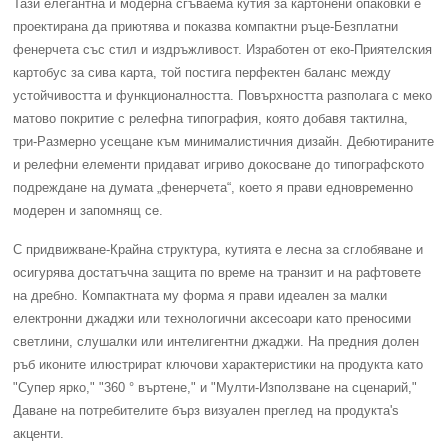
Тази елегантна и модерна сгъваема кутия за картонени опаковки е
проектирана да приютява и показва компактни ръце-Безплатни
фенерчета със стил и издръжливост. Изработен от еко-Приятелския
картобус за сива карта, той постига перфектен баланс между
устойчивостта и функционалността. Повърхността разполага с меко
матово покритие с релефна типография, която добавя тактилна,
три-Размерно усещане към минималистичния дизайн. Дебютираните
и релефни елементи придават игриво докосване до типографското
подреждане на думата „фенерчета“, което я прави едновременно
модерен и запомнящ се.
С придвижване-Крайна структура, кутията е лесна за сглобяване и
осигурява достатъчна защита по време на транзит и на рафтовете
на дребно. Компактната му форма я прави идеален за малки
електронни джаджи или технологични аксесоари като преносими
светлини, слушалки или интелигентни джаджи. На предния долен
ръб иконите илюстрират ключови характеристики на продукта като
"Супер ярко," "360 ° въртене," и "Мулти-Използване на сценарий,"
Даване на потребителите бърз визуален преглед на продукта's
акценти.