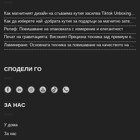
Как магнитният дизайн на сгъваема кутия засилва Tiktok Unboxing Video Reversions от 27%
Как да изберете най -добрата кутия за подаръци за магнитно затваряне с двойна структура на вратите за първокласни опаковки
Релеф: Повишаване на опаковката с измерение и елегантност
Печат на гравитацията: Високият-Прецизна техника зад премиум опаковката
Ламиниране: Основната техника за повишаване на качеството на опаковките
СПОДЕЛИ ГО
ЗА НАС
У дома
За нас