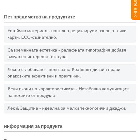
Изберете език
Пет предимства на продуктите
Устойчив материал - напълно рециклируем запас от сиви
карти, ECO-съзнателно.
Съвременната естетика - релефната типография добавя
визуален интерес и текстура.
Лесно сглобяване - подгъване-Крайният дизайн прави
опаковките ефективни и практични.
Ясни икони на характеристиките - Незабавна комуникация
на ползите от продукта.
Лек & Защитна - идеална за малки технологични джаджи.
информация за продукта